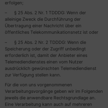
dass wir die Datenverarbeitung, die auf dieser
Einwilligung beruhte, für die Zukunft nicht mehr
fortführen dürfen und
– gemäß Art. 77 DSGVO sich bei einer
Datenschutz-Aufsichtsbehörde über die
Verarbeitung Ihrer personenbezogenen Daten
in unserem Unternehmen zu beschweren, etwa
bei der für uns zuständigen Datenschutz-
Aufsichtsbehörde: Sächsische Datenschutz-
und Transparenzbeauftragte, Postfach 11 01 32,
01330 Dresden, E-Mail: post@sdtb.sachsen.de.
(11) Datenverarbeitung im Rahmen des
Bewerbungsprozesses
Wir verarbeiten Ihre personenbezogenen
Daten, um den Bewerbungsprozess mit Ihnen