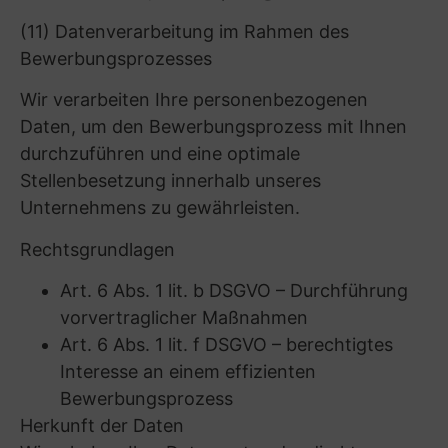
denen es sich im Regelfall um
Auftragsverarbeiter handelt (siehe dazu A.(7)),
erhalten ggf. Zugriff auf Ihre
personenbezogenen Daten:
– Dienstleister für den Betrieb unserer
Webseite und die Verarbeitung der durch die
Systeme gespeicherten oder übermittelten
Daten (z.B. für Rechenzentrumsleistungen,
Zahlungsabwicklungen, IT-Sicherheit).
Rechtsgrundlage für die Weitergabe ist dann
Art. 6 Abs. 1 S. 1 lit. b oder lit. f DSGVO, soweit
es sich nicht um Auftragsverarbeiter handelt;
– Staatliche Stellen/Behörden, soweit dies
zur Erfüllung einer gesetzlichen Verpflichtung
erforderlich ist. Rechtsgrundlage für die
Weitergabe ist dann Art. 6 Abs. 1 S. 1 lit. c