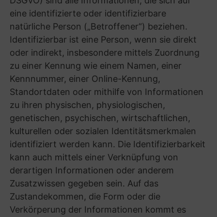
jeweils an, wie lange die Daten bei uns
gespeichert und wann sie gelöscht oder
gesperrt werden. Soweit nachfolgend keine
ausdrückliche Speicherdauer angegeben wird,
werden Ihre personenbezogenen Daten
gelöscht oder gesperrt, sobald der Zweck oder
die Rechtsgrundlage für die Speicherung
entfällt. Eine Speicherung Ihrer Daten erfolgt
grundsätzlich nur auf unseren Servern in
Deutschland, vorbehaltlich einer ggf.
erfolgenden Weitergabe nach den Regelungen
in A.(7) und A.(8).
Eine Speicherung kann jedoch über die
angegebene Zeit hinaus im Falle einer
(drohenden) Rechtsstreitigkeit mit Ihnen oder
eines sonstigen rechtlichen Verfahrens erfolgen