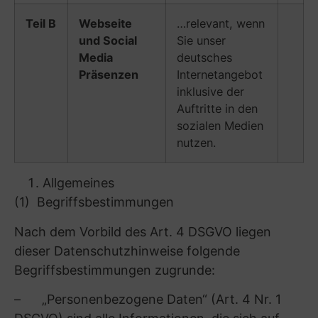
– § 25 Abs. 2 Nr. 2 TDDDG: Wenn die
Speicherung oder der Zugriff unbedingt
erforderlich ist, damit der Anbieter eines
Telemediendienstes einen vom Nutzer
ausdrücklich gewünschten Telemediendienst
zur Verfügung stellen kann.
Für die von uns vorgenommenen
Verarbeitungsvorgänge geben wir im Folgenden
jeweils die anwendbare Rechtsgrundlage an.
Eine Verarbeitung kann auch auf mehreren
Rechtsgrundlagen beruhen.
(5) Datenlöschung und Speicherdauer
Für die von uns vorgenommenen
Verarbeitungsvorgänge geben wir im Folgenden