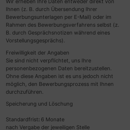
DSGVO;
– Zur Durchführung unseres
Geschäftsbetriebs eingesetzte Personen (z.B.
Auditoren, Banken, Versicherungen,
Rechtsberater, Aufsichtsbehörden, Beteiligte
bei Unternehmenskäufen oder der Gründung
von Gemeinschaftsunternehmen).
Rechtsgrundlage für die Weitergabe ist dann
Art. 6 Abs. 1 S. 1 lit. b oder lit. f DSGVO.
Zu den Gewährleistungen eines angemessenen
Datenschutzniveaus bei einer Weitergabe der
Daten in Drittländer siehe A.(8).
Darüber hinaus geben wir Ihre
personenbezogenen Daten nur an Dritte weiter,
wenn Sie nach Art. 6 Abs. 1 S. 1 lit. a DSGVO