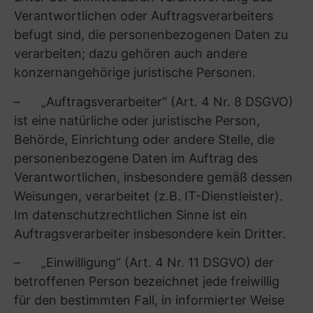
(7) Keine automatisiere Entscheidungsfindung
(einschließlich Profiling)
Wir haben nicht die Absicht, von Ihnen
erhobene personenbezogene Daten für ein
Verfahren zur automatisierten
Entscheidungsfindung (einschließlich Profiling)
zu verwenden.
(8) Keine Verpflichtung zur Bereitstellung
personenbezogener Daten
Wir machen den Abschluss von Verträgen mit
uns nicht davon abhängig, dass Sie uns zuvor
personenbezogene Daten bereitstellen. Für Sie
als Kunde besteht grundsätzlich auch keine
gesetzliche oder vertragliche Verpflichtung, uns
Ihre personenbezogenen Daten zur Verfügung