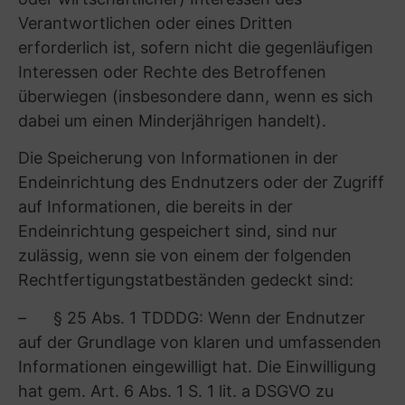
Datenverarbeitung einstellen bzw. anpassen
oder Ihnen unsere zwingenden schutzwürdigen
Gründe aufzeigen, aufgrund derer wir die
Verarbeitung fortführen;
– gemäß Art. 7 Abs. 3 DSGVO Ihre einmal
(auch vor der Geltung der DSGVO, d.h. vor dem
25.5.2018) erteilte Einwilligung – also Ihr
freiwilliger, in informierter Weise und
unmissverständlich durch eine Erklärung oder
eine sonstige eindeutige bestätigende Handlung
verständlich gemachter Willen, dass Sie mit der
Verarbeitung der betreffenden
personenbezogenen Daten für einen oder
mehrere bestimmte Zwecke einverstanden sind
– jederzeit uns gegenüber zu widerrufen, falls
Sie eine solche erteilt haben. Dies hat zur Folge,