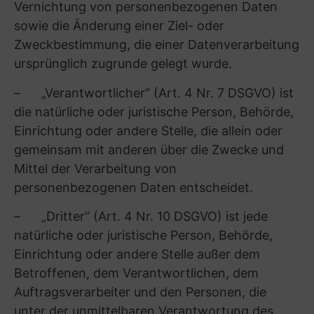
Zugriff Dritter zu schützen (z.B. TLS-
Verschlüsselung für unsere Webseite) unter
Berücksichtigung des Stands der Technik, der
Implementierungskosten und der Natur, des
Umfangs, des Kontextes und des Zwecks der
Verarbeitung sowie der bestehenden Risiken
einer Datenpanne (inklusive von deren
Wahrscheinlichkeit und Auswirkungen) für den
Betroffenen. Unsere Sicherheitsmaßnahmen
werden entsprechend der technologischen
Entwicklung fortlaufend verbessert.
Nähere Informationen hierzu erteilen wir Ihnen
auf Anfrage gerne. Wenden Sie sich hierzu bitte
an unseren Datenschutz-Beauftragten (siehe
unter A.(3)).