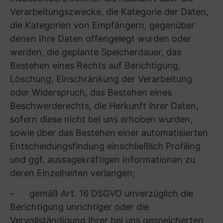
Firma, E-Mail-Adresse und der Zeitpunkt der
Übermittlung).
(3) Zweck und Rechtsgrundlage der
Datenverarbeitung
Wir verarbeiten die vorstehend näher
bezeichneten personenbezogenen Daten in
Einklang mit den Vorschriften der DSGVO, den
weiteren einschlägigen
Datenschutzvorschriften und nur im
erforderlichen Umfang. Soweit die Verarbeitung
der personenbezogenen Daten auf Art. 6 Abs. 1
S. 1 lit. f DSGVO beruht, stellen die genannten
Zwecke zugleich unsere berechtigten
Interessen dar.