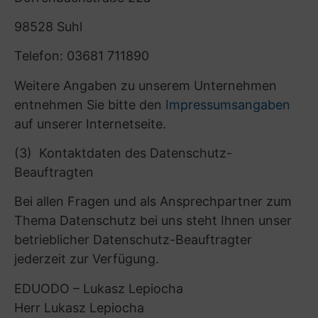
(10) Ihre Rechte
Ihre Rechte als Betroffener bezüglich Ihrer
verarbeiteten personenbezogenen Daten
können Sie uns gegenüber unter den eingangs
unter A.(2) angegebenen Kontaktdaten
jederzeit geltend machen. Sie haben als
Betroffener das Recht:
– gemäß Art. 15 DSGVO Auskunft über Ihre
von uns verarbeiteten Daten zu verlangen.
Insbesondere können Sie Auskunft über die
Verarbeitungszwecke, die Kategorie der Daten,
die Kategorien von Empfängern, gegenüber
denen Ihre Daten offengelegt wurden oder
werden, die geplante Speicherdauer, das
Bestehen eines Rechts auf Berichtigung,