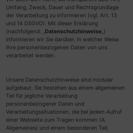
natürlichen Person zu schützen;
– Art. 6 Abs. 1 S. 1 lit. e DSGVO: Wenn die
Verarbeitung für die Wahrnehmung einer
Aufgabe erforderlich ist, die im öffentlichen
Interesse liegt oder in Ausübung öffentlicher
Gewalt erfolgt, die dem Verantwortlichen
übertragen wurde oder
– Art. 6 Abs. 1 S. 1 lit. f DSGVO („Berechtigte
Interessen“): Wenn die Verarbeitung zur
Wahrung berechtigter (insbesondere rechtlicher
oder wirtschaftlicher) Interessen des
Verantwortlichen oder eines Dritten
erforderlich ist, sofern nicht die gegenläufigen
Interessen oder Rechte des Betroffenen
überwiegen (insbesondere dann, wenn es sich
dabei um einen Minderjährigen handelt).