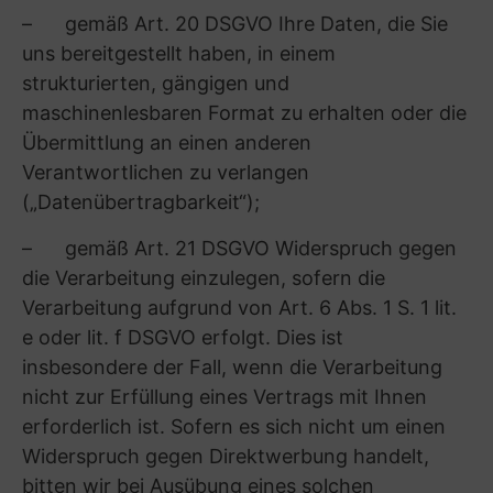
(Rechtsgrundlage ist Art. 6 Abs. 1 lit. a DSGVO).
Für die Anmeldung zu unserem Newsletter
verwenden wir das sog. Double-Opt-In-
Verfahren. Das heißt, dass wir Ihnen nach Ihrer
Anmeldung eine E-Mail an die angegebene E-
Mail-Adresse senden, in welcher wir Sie um
Bestätigung bitten, dass Sie den Versand des
Newsletters wünschen. Zweck dieses
Verfahrens ist, Ihre Anmeldung nachweisen und
ggf. einen möglichen Missbrauch Ihrer
persönlichen Daten aufklären zu können. Ihre
Einwilligung in die Übersendung des
Newsletters können Sie jederzeit widerrufen
und den Newsletter abbestellen. Den Widerruf
können Sie durch Klick auf den in jeder
Newsletter-E-Mail bereitgestellten Link, per E-
Mail an [E-Mailadresse des Unternehmens] oder