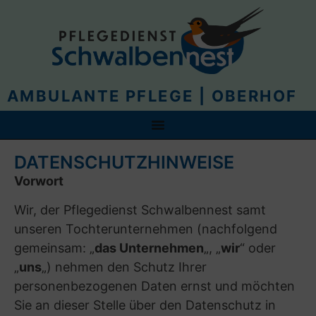
(4) Rechtsgrundlagen der Datenverarbeitung
Von Gesetzes wegen ist im Grundsatz jede
Verarbeitung personenbezogener Daten
verboten und nur dann erlaubt, wenn die
Datenverarbeitung unter einen der folgenden
Rechtfertigungstatbestände fällt:
– Art. 6 Abs. 1 S. 1 lit. a DSGVO
(„Einwilligung“): Wenn der Betroffene freiwillig,
in informierter Weise und unmissverständlich
durch eine Erklärung oder eine sonstige
eindeutige bestätigende Handlung zu verstehen
gegeben hat, dass er mit der Verarbeitung der
ihn betreffenden personenbezogenen Daten für
einen oder mehrere bestimmte Zwecke