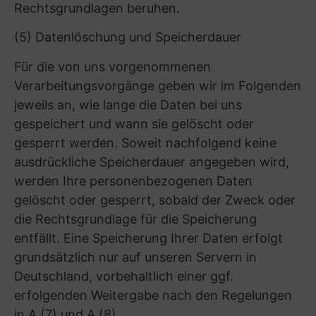
durchzuführen und eine optimale
Stellenbesetzung innerhalb unseres
Unternehmens zu gewährleisten.
Rechtsgrundlagen
Art. 6 Abs. 1 lit. b DSGVO – Durchführung
vorvertraglicher Maßnahmen
Art. 6 Abs. 1 lit. f DSGVO – berechtigtes
Interesse an einem effizienten
Bewerbungsprozess
Herkunft der Daten
Wir erheben Ihre Daten entweder direkt von
Ihnen (z. B. durch Übersendung Ihrer
Bewerbungsunterlagen per E-Mail) oder im
Rahmen des Bewerbungsverfahrens selbst (z.
B. durch Gesprächsnotizen während eines