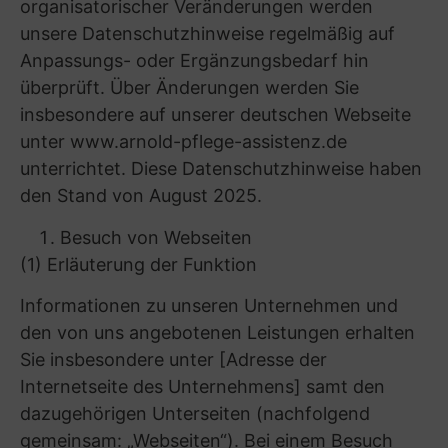
anrichten. Sie dienen dazu, das Internetangebot
insgesamt nutzerfreundlicher und effektiver,
also für Sie angenehmer zu machen.
Cookies können Daten enthalten, die eine
Wiedererkennung des genutzten Geräts
möglich machen. Teilweise enthalten Cookies
aber auch lediglich Informationen zu
bestimmten Einstellungen, die nicht
personenbeziehbar sind. Cookies können einen
Nutzer aber nicht direkt identifizieren.
Man unterscheidet zwischen Session-Cookies,
die wieder gelöscht werden, sobald Sie ihren
Browser schließen und permanenten Cookies,
die über die einzelne Sitzung hinaus gespeichert
werden. Hinsichtlich ihrer Funktion
unterscheidet man bei Cookies wiederum