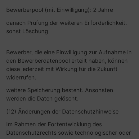
eine ausdrückliche Einwilligung dazu erteilt
haben.
(6) Einsatz von Cookies, Webtracking, Plugins
und sonstiger Dienste auf unserer Webseite
a)
Cookie
Auf unseren Webseiten nutzen wir Cookies. Bei
Cookies handelt es sich um kleine Textdateien,
die auf Ihrer Festplatte dem von Ihnen
verwendeten Browser durch eine
charakteristische Zeichenfolge zugeordnet und
gespeichert werden und durch welche der
Stelle, die das Cookie setzt, bestimmte
Informationen zufließen. Cookies können keine
Programme ausführen oder Viren auf Ihren
Computer übertragen und daher keine Schäden