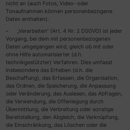
oder wenn die Speicherung durch gesetzliche
Vorschriften, denen wir als Verantwortlicher
unterliegen (z.B. § 257 HGB, § 147 AO),
vorgesehen ist. Wenn die durch die
gesetzlichen Vorschriften vorgeschriebene
Speicherfrist abläuft, erfolgt eine Sperrung oder
Löschung der personenbezogenen Daten, es
sei denn, dass eine weitere Speicherung durch
uns erforderlich ist und dafür eine
Rechtsgrundlage besteht.
(6) Datensicherheit
Wir bedienen uns geeigneter technischer und
organisatorischer Sicherheitsmaßnahmen, um
Ihre Daten gegen zufällige oder vorsätzliche
Manipulationen, teilweisen oder vollständigen
Verlust, Zerstörung oder gegen den unbefugten