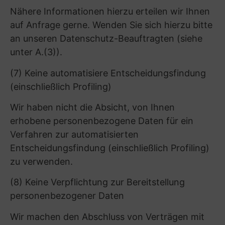
unter www.arnold-pflege-assistenz.de
unterrichtet. Diese Datenschutzhinweise haben
den Stand von August 2025.
Besuch von Webseiten
(1) Erläuterung der Funktion
Informationen zu unseren Unternehmen und
den von uns angebotenen Leistungen erhalten
Sie insbesondere unter [Adresse der
Internetseite des Unternehmens] samt den
dazugehörigen Unterseiten (nachfolgend
gemeinsam: „Webseiten“). Bei einem Besuch
unserer Webseiten können personenbezogene
Daten von Ihnen verarbeitet werden.
(2) Verarbeitete personenbezogene Daten
Bei der informatorischen Nutzung der