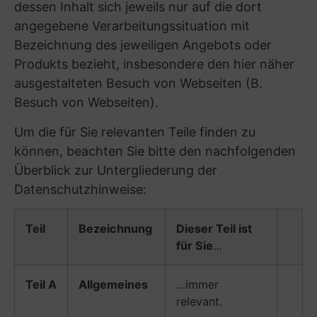
Die Speicherung von Informationen in der
Endeinrichtung des Endnutzers oder der Zugriff
auf Informationen, die bereits in der
Endeinrichtung gespeichert sind, sind nur
zulässig, wenn sie von einem der folgenden
Rechtfertigungstatbeständen gedeckt sind:
– § 25 Abs. 1 TDDDG: Wenn der Endnutzer
auf der Grundlage von klaren und umfassenden
Informationen eingewilligt hat. Die Einwilligung
hat gem. Art. 6 Abs. 1 S. 1 lit. a DSGVO zu
erfolgen;
– § 25 Abs. 2 Nr. 1 TDDDG: Wenn der
alleinige Zweck die Durchführung der
Übertragung einer Nachricht über ein
öffentliches Telekommunikationsnetz ist oder