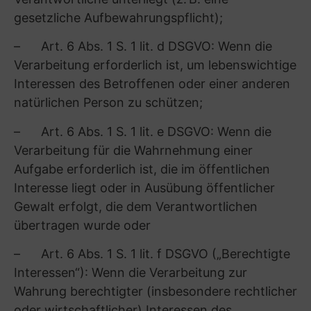
Verantwortlichen zu verlangen
(„Datenübertragbarkeit“);
– gemäß Art. 21 DSGVO Widerspruch gegen
die Verarbeitung einzulegen, sofern die
Verarbeitung aufgrund von Art. 6 Abs. 1 S. 1 lit.
e oder lit. f DSGVO erfolgt. Dies ist
insbesondere der Fall, wenn die Verarbeitung
nicht zur Erfüllung eines Vertrags mit Ihnen
erforderlich ist. Sofern es sich nicht um einen
Widerspruch gegen Direktwerbung handelt,
bitten wir bei Ausübung eines solchen
Widerspruchs um die Darlegung der Gründe,
weshalb wir Ihre Daten nicht wie von uns
durchgeführt verarbeiten sollen. Im Falle Ihres
begründeten Widerspruchs prüfen wir die
Sachlage und werden entweder die