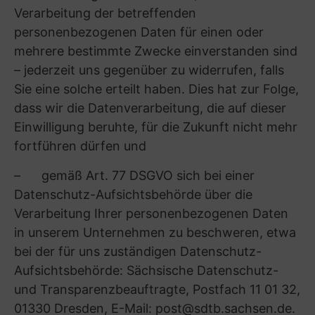
von Cookies beachten Sie bitte Punkt A.(5)
sowie die Cookie-Richtlinie [Link zu der Cookie-
Richtlinie].
Von uns eingesetzte Dritte werden Ihre Daten
auf deren System so lange speichern, wie es im
Zusammenhang mit der Erbringung der
Leistungen für uns entsprechend dem
jeweiligen Auftrag erforderlich ist.
Näheres zur Speicherdauer finden Sie im
Übrigen unter A.(5) und der Cookie-Richtlinie
[Link zu der Cookie-Richtlinie].
(5) Übermittlung personenbezogener Daten an
Dritte; Rechtfertigungsgrundlage
Folgende Kategorien von Empfängern, bei