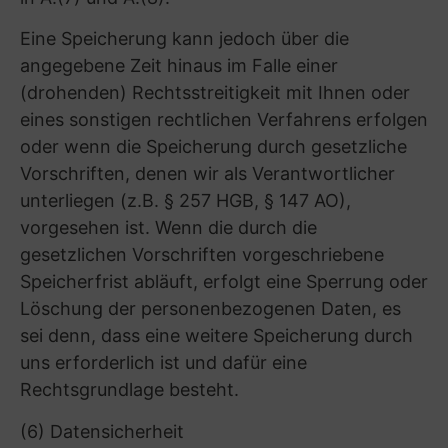
Vorstellungsgesprächs).
Freiwilligkeit der Angaben
Sie sind nicht verpflichtet, uns Ihre
personenbezogenen Daten bereitzustellen.
Ohne diese Angaben ist es uns jedoch nicht
möglich, den Bewerbungsprozess mit Ihnen
durchzuführen.
Speicherung und Löschung
Standardfrist
:
6 Monate
nach Vergabe der jeweiligen Stelle
Bewerberpool (mit Einwilligung): 2 Jahre
danach Prüfung der weiteren Erforderlichkeit,
sonst Löschung