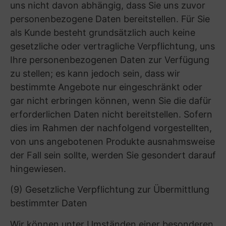
Webseiten werden die folgenden Kategorien
personenbezogener Daten von uns erhoben,
gespeichert und weiterverarbeitet:
„Protokolldaten“: Wenn Sie unsere Webseiten
besuchen, wird auf unserem Webserver
temporär und anonymisiert ein sogenannter
Protokolldatensatz (sog. Server-Logfiles)
gespeichert. Dieser besteht aus:
– der Seite, von der aus die Seite angefordert
wurde (sog. Referrer-URL)
– dem Name und URL der angeforderten
Seite
– dem Datum und der Uhrzeit des Aufrufs
– der Beschreibung des Typs, Sprache und