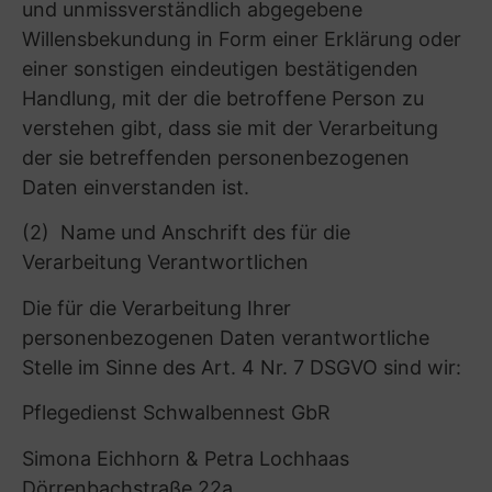
zu stellen; es kann jedoch sein, dass wir
bestimmte Angebote nur eingeschränkt oder
gar nicht erbringen können, wenn Sie die dafür
erforderlichen Daten nicht bereitstellen. Sofern
dies im Rahmen der nachfolgend vorgestellten,
von uns angebotenen Produkte ausnahmsweise
der Fall sein sollte, werden Sie gesondert darauf
hingewiesen.
(9) Gesetzliche Verpflichtung zur Übermittlung
bestimmter Daten
Wir können unter Umständen einer besonderen
gesetzlichen oder rechtlichen Verpflichtung
unterliegen, die rechtmäßig verarbeiteten
personenbezogenen Daten für Dritte,
insbesondere öffentlichen Stellen,
bereitzustellen ( Art. 6 Abs. 1 S. 1 lit. c DSGVO).