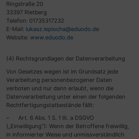
Löschung, Einschränkung der Verarbeitung
oder Widerspruch, das Bestehen eines
Beschwerderechts, die Herkunft ihrer Daten,
sofern diese nicht bei uns erhoben wurden,
sowie über das Bestehen einer automatisierten
Entscheidungsfindung einschließlich Profiling
und ggf. aussagekräftigen Informationen zu
deren Einzelheiten verlangen;
– gemäß Art. 16 DSGVO unverzüglich die
Berichtigung unrichtiger oder die
Vervollständigung Ihrer bei uns gespeicherten
Daten zu verlangen;
– gemäß Art. 17 DSGVO die Löschung Ihrer
bei uns gespeicherten Daten zu verlangen,
soweit nicht die Verarbeitung zur Ausübung des